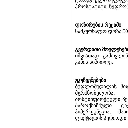
ტროფიკული წყლული,
პროსტატიტი, ნეფროპ
დოზირების რეჟიმი
სამკურნალო დოზა 300-
გვერდითი მოვლენებ
იშვიათად გამოვლი
კანის სიწითლე.
უკუჩვენებები
ბუფლომედილის ჰი
მგრძნობელობა
პოსტინფარქტული პე
პაროქსიზმული ტა
ჰიპერფუნქცია, მ
ლაქტაციის პერიოდი.