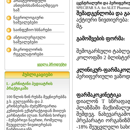
არასტეროიდული
(ცენტრალური და პერიფერი
ანთებისსაწინააღმდეგო
SPECIFAR S.A. for ALET Pharmac
საშ.
შემადგენლობა და გა
ნევროლოგიური
აქტიური ნივთიერებ
საშუალებები
მგ.
საინფუზიო ხსნარები
ანტიალერგიული
გამოშვების ფორმა:
საშუალებები
მიკროფლორის
შემოგარსული ტაბლე
რეგულატორები
კოლოფში 2 ბლისტერ
ყველა პროდუქტი
კლინიკურ-ფარმაკოლ
პუბლიკაციები
პერიფერიული ვაზო
L- კარნიტინი პედიატრის
პრაქტიკაში
ფარმაკოკინეტიკა
100 წლის წინ რუსმა მეცნიერებმა
დიალონ T სწრაფად 
ვ.ს. გულევიჩმა და ჰ.
კრინბერგმა ძუძუმწოვართა
პლაზმაში მაქსიმალუ
კუნთების ექსტრაქტიდან მიიღეს
შემდეგ. ნახევარგამ
კარნიტინი (ლათ. ჩარნის ხორცი)
პრეპარატი ორგანიზ
- ბუნებრივი ნაერთი, რომელიც
შეუცვლელ ნივთიერებას
-18% შეუცვლელი სახი
წარმოადგენს