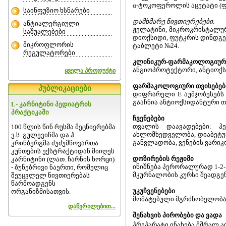
α-ტოკოფეროლის აცეტატი (ფხ
საინფუზიო ხსნარები
დამხმარე ნივთიერებები:
ანტიალერგიული
ჟელატინი, მიკროკრისტალურ
საშუალებები
დიოქსიდი, ფუტკრის დინდგ
მიკროფლორის
ტაბლეტი №24.
რეგულატორები
კლინიკურ-ფარმაკოლოგიურ
ანგიოპროტექტორი, ანტიოქს
ყველა პროდუქტი
ფარმაკოლოგიური თვისებებ
პუბლიკაციები
დიფრარელი E აუმჯობესებს 
გააჩნია ანტიოქსიდანტური თ
L- კარნიტინი პედიატრის
პრაქტიკაში
ჩვენებები
თვალის დაავადებები: ჰ
100 წლის წინ რუსმა მეცნიერებმა
ახლომხედველობა, დიაბეტურ
ვ.ს. გულევიჩმა და ჰ.
განვლადობა, ვენების ვარიკ
კრინბერგმა ძუძუმწოვართა
კუნთების ექსტრაქტიდან მიიღეს
დოზირების რეჟიმი
კარნიტინი (ლათ. ჩარნის ხორცი)
ინიშნება პერორალურად 1-2-
- ბუნებრივი ნაერთი, რომელიც
მკურნალობის კურსი შეადგენ
შეუცვლელ ნივთიერებას
წარმოადგენს
უკუჩვენებები
ორგანიზმისათვის.
მომატებული მგრძნობელობა 
დაწვრილებით...
შენახვის პირობები და ვადა
პრეპარატი ინახება მშრალ ა