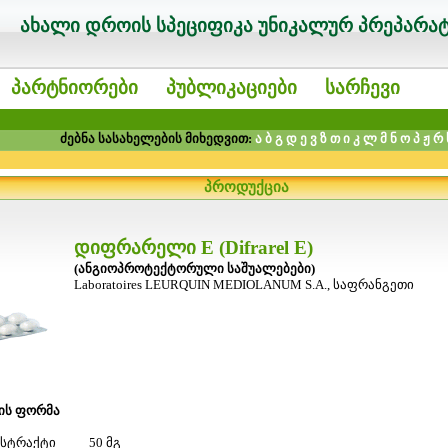
ახალი დროის სპეციფიკა უნიკალურ პრეპარატე
პარტნიორები
პუბლიკაციები
სარჩევი
ძებნა სასახელების მიხედვით:
ა
ბ
გ
დ
ე
ვ
ზ
თ
ი
კ
ლ
მ
ნ
ო
პ
ჟ
რ
პროდუქცია
დიფრარელი E (Difrarel E)
(ანგიოპროტექტორული საშუალებები)
Laboratoires LEURQUIN MEDIOLANUM S.A., საფრანგეთი
ის ფორმა
 ექსტრაქტი 50 მგ