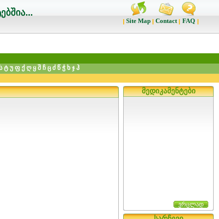
ბშია...
Site Map
Contact
FAQ
ს
ტ
უ
ფ
ქ
ღ
ყ
შ
ჩ
ც
ძ
წ
ჭ
ხ
ჯ
ჰ
მედიკამენტები
ვრცლად
სარჩევი