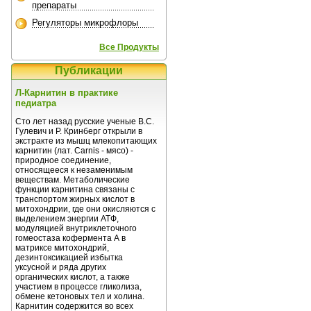
препараты
Регуляторы микрофлоры
Все Продукты
Публикации
Л-Карнитин в практике
педиатра
Сто лет назад русские ученые В.С.
Гулевич и Р. Кринберг открыли в
экстракте из мышц млекопитающих
карнитин (лат. Carnis - мясо) -
природное соединение,
относящееся к незаменимым
веществам. Метаболические
функции карнитина связаны с
транспортом жирных кислот в
митохондрии, где они окисляются с
выделением энергии АТФ,
модуляцией внутриклеточного
гомеостаза кофермента А в
матриксе митохондрий,
дезинтоксикацией избытка
уксусной и ряда других
органических кислот, а также
участием в процессе гликолиза,
обмене кетоновых тел и холина.
Карнитин содержится во всех