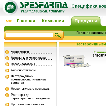
Специфика нов
Главная
Компания
Продукты
Geo
Поиск по названи
Нестероидные-
Антибиотики
Специлид
SPECIFAR 
Витамины и метаболики
Вазодилататоры
Ангиопротекторы
Нестероидные-
противовоспалительные
средства
Неврологичекие препараты
Растворы для
парентерального введения
Противоаллергические